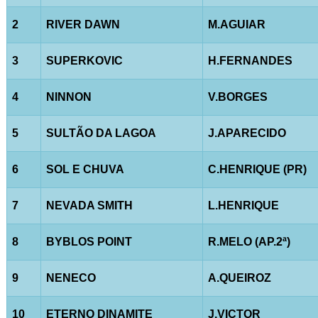
2
RIVER DAWN
M.AGUIAR
3
SUPERKOVIC
H.FERNANDES
4
NINNON
V.BORGES
5
SULTÃO DA LAGOA
J.APARECIDO
6
SOL E CHUVA
C.HENRIQUE (PR)
7
NEVADA SMITH
L.HENRIQUE
8
BYBLOS POINT
R.MELO (AP.2ª)
9
NENECO
A.QUEIROZ
10
ETERNO DINAMITE
J.VICTOR