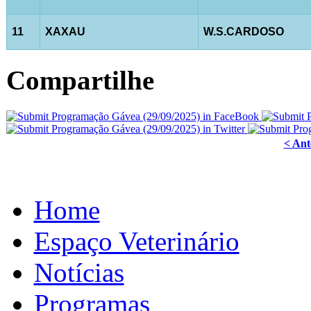
11
XAXAU
W.S.CARDOSO
Compartilhe
< Ant
Home
Espaço Veterinário
Notícias
Programas