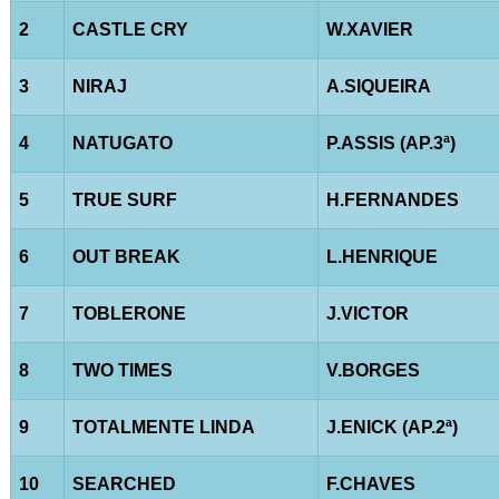
2
CASTLE CRY
W.XAVIER
3
NIRAJ
A.SIQUEIRA
4
NATUGATO
P.ASSIS (AP.3ª)
5
TRUE SURF
H.FERNANDES
6
OUT BREAK
L.HENRIQUE
7
TOBLERONE
J.VICTOR
8
TWO TIMES
V.BORGES
9
TOTALMENTE LINDA
J.ENICK (AP.2ª)
10
SEARCHED
F.CHAVES