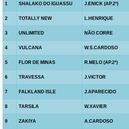
1
SHALAKO DO IGUASSU
J.ENICK (AP.2ª)
2
TOTALLY NEW
L.HENRIQUE
3
UNLIMITED
NÃO CORRE
4
VULCANA
W.S.CARDOSO
5
FLOR DE MINAS
R.MELO (AP.2ª)
6
TRAVESSA
J.VICTOR
7
FALKLAND ISLE
J.APARECIDO
8
TARSILA
W.XAVIER
9
ZAKIYA
A.CARDOSO