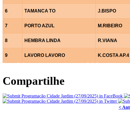
6
TAMANCA TO
J.BISPO
7
PORTO AZUL
M.RIBEIRO
8
HEMBRA LINDA
R.VIANA
9
LAVORO LAVORO
K.COSTA AP.4
Â
Â
Â
Â
Â
Â
Compartilhe
< Ant