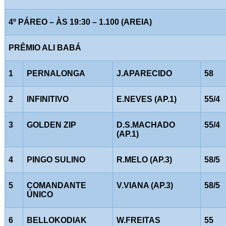
4º PÁREO – ÀS 19:30 – 1.100 (AREIA)
PRÊMIO ALI BABÁ
1
PERNALONGA
J.APARECIDO
58
2
INFINITIVO
E.NEVES (AP.1)
55/4
3
GOLDEN ZIP
D.S.MACHADO
55/4
(AP.1)
4
PINGO SULINO
R.MELO (AP.3)
58/5
5
COMANDANTE
V.VIANA (AP.3)
58/5
ÚNICO
6
BELLOKODIAK
W.FREITAS
55