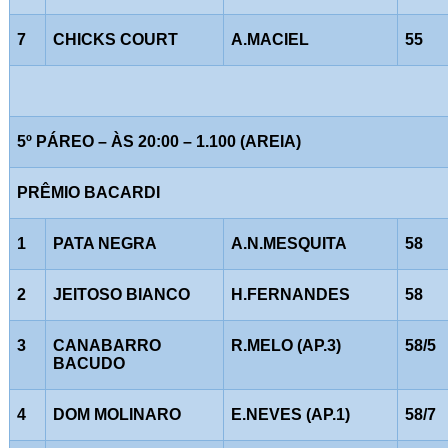
7
CHICKS COURT
A.MACIEL
55
5º PÁREO – ÀS 20:00 – 1.100 (AREIA)
PRÊMIO BACARDI
1
PATA NEGRA
A.N.MESQUITA
58
2
JEITOSO BIANCO
H.FERNANDES
58
3
CANABARRO
R.MELO (AP.3)
58/5
BACUDO
4
DOM MOLINARO
E.NEVES (AP.1)
58/7