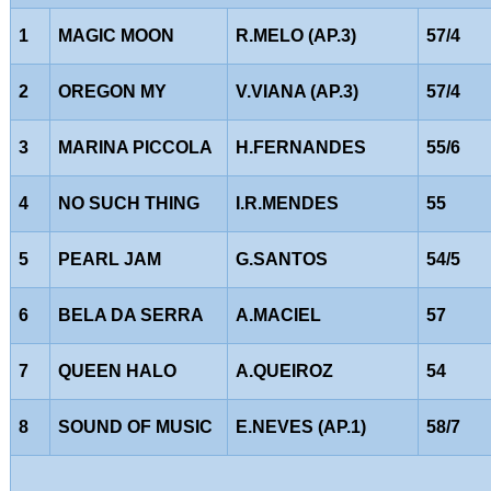
1
MAGIC MOON
R.MELO (AP.3)
57/4
2
OREGON MY
V.VIANA (AP.3)
57/4
3
MARINA PICCOLA
H.FERNANDES
55/6
4
NO SUCH THING
I.R.MENDES
55
5
PEARL JAM
G.SANTOS
54/5
6
BELA DA SERRA
A.MACIEL
57
7
QUEEN HALO
A.QUEIROZ
54
8
SOUND OF MUSIC
E.NEVES (AP.1)
58/7