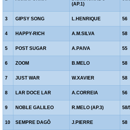
(AP.1)
3
GIPSY SONG
L.HENRIQUE
56
4
HAPPY-RICH
A.M.SILVA
58
5
POST SUGAR
A.PAIVA
55
6
ZOOM
B.MELO
58
7
JUST WAR
W.XAVIER
58
8
LAR DOCE LAR
A.CORREIA
56
9
NOBLE GALILEO
R.MELO (AP.3)
58/
10
SEMPRE DAGÔ
J.PIERRE
58