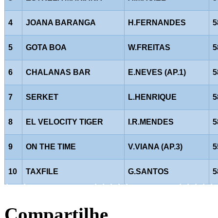
4
JOANA BARANGA
H.FERNANDES
5
5
GOTA BOA
W.FREITAS
5
6
CHALANAS BAR
E.NEVES (AP.1)
5
7
SERKET
L.HENRIQUE
5
8
EL VELOCITY TIGER
I.R.MENDES
5
9
ON THE TIME
V.VIANA (AP.3)
5
10
TAXFILE
G.SANTOS
5
Â
Â
Â
Â
Â
Â
Â
Â
Â
Â
Â
Â
Compartilhe