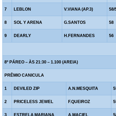
7
LEBLON
V.VIANA (AP.3)
58/
8
SOL Y ARENA
G.SANTOS
58
9
DEARLY
H.FERNANDES
56
8º PÁREO – ÀS 21:30 – 1.100 (AREIA)
PRÊMIO CANICULA
1
DEVILED ZIP
A.N.MESQUITA
5
2
PRICELESS JEWEL
F.QUEIROZ
5
3
ESTRELA MARIANA
A.MACIEL
5