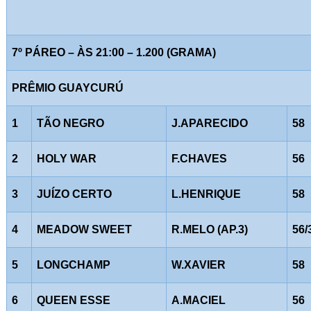
7º PÁREO – ÀS 21:00 – 1.200 (GRAMA)
PRÊMIO GUAYCURÚ
1
TÃO NEGRO
J.APARECIDO
58
2
HOLY WAR
F.CHAVES
56
3
JUÍZO CERTO
L.HENRIQUE
58
4
MEADOW SWEET
R.MELO (AP.3)
56/
5
LONGCHAMP
W.XAVIER
58
6
QUEEN ESSE
A.MACIEL
56