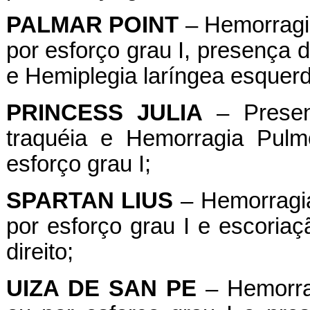
PALMAR
POINT
– Hemorragia
por esforço grau I, presença 
e Hemiplegia laríngea esquerda
PRINCESS
JULIA
– Presen
traquéia e Hemorragia Pulm
esforço grau I;
SPARTAN
LIUS
– Hemorragia
por esforço grau I e escoriaç
direito;
UIZA
DE
SAN
PE
– Hemorrag