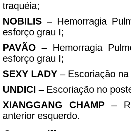
traquéia;
NOBILIS
– Hemorragia Pulmo
esforço grau I;
PAVÃO
– Hemorragia Pulmon
esforço grau I;
SEXY
LADY
– Escoriação na b
UNDICI
– Escoriação no poster
XIANGGANG
CHAMP
– Ret
anterior esquerdo.