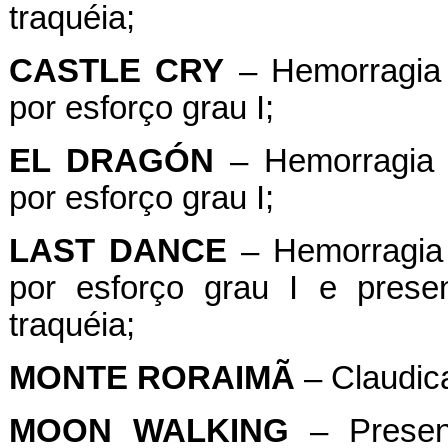
traquéia;
CASTLE
CRY
– Hemorragia 
por esforço grau I;
EL
DRAGÓN
– Hemorragia P
por esforço grau I;
LAST
DANCE
– Hemorragia 
por esforço grau I e pres
traquéia;
MONTE
RORAIMÃ
– Claudica
MOON
WALKING
– Presen