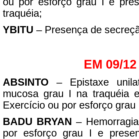
ou por esforço grau I e pr
traquéia;
YBITU
– Presença de secreção
EM 09/12
ABSINTO
– Epistaxe unilat
mucosa grau I na traquéia 
Exercício ou por esforço grau I
BADU
BRYAN
– Hemorragia 
por esforço grau I e pres