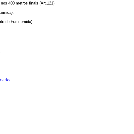
nos 400 metros finais (Art.121);
semida);
nto de Furosemida).
.