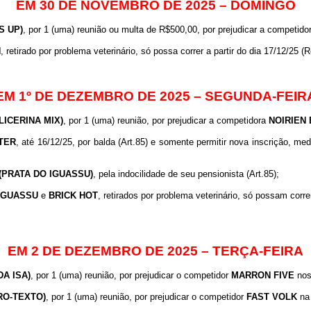
EM 30 DE NOVEMBRO DE 2025 – DOMINGO
S UP)
, por 1 (uma) reunião ou multa de R$500,00, por prejudicar a competid
H
, retirado por problema veterinário, só possa correr a partir do dia 17/12/25 
EM 1º DE DEZEMBRO DE 2025 – SEGUNDA-FEIR
LICERINA MIX)
, por 1 (uma) reunião, por prejudicar a competidora
NOIRIEN
TER
, até 16/12/25, por balda (Art.85) e somente permitir nova inscrição, med
 (PRATA DO IGUASSU)
, pela indocilidade de seu pensionista (Art.85);
IGUASSU
e
BRICK
HOT
, retirados por problema veterinário, só possam corre
EM 2 DE DEZEMBRO DE 2025 – TERÇA-FEIRA
DA ISA)
, por 1 (uma) reunião, por prejudicar o competidor
MARRON
FIVE
nos 
VRO-TEXTO)
, por 1 (uma) reunião, por prejudicar o competidor
FAST
VOLK
na 