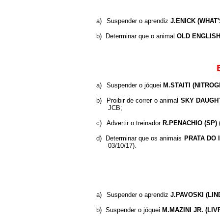
a)
Suspender o aprendiz
J.ENICK (WHAT'
b)
Determinar que o animal
OLD ENGLIS
a)
Suspender o jóquei
M.STAITI (NITROG
b)
Proibir de correr o animal
SKY
DAUGH
JCB;
c)
Advertir o treinador
R.PENACHIO (SP)
d)
Determinar que os animais
PRATA
DO
03/10/17).
a)
Suspender o aprendiz
J.PAVOSKI (LIN
b)
Suspender o jóquei
M.MAZINI JR. (LI