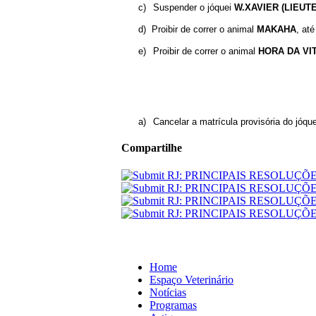
c)
Suspender o jóquei
W.XAVIER (LIEUT
d)
Proibir de correr o animal
MAKAHA
, at
e)
Proibir de correr o animal
HORA DA VI
a)
Cancelar a matrícula provisória do jóqu
Compartilhe
Home
Espaço Veterinário
Notícias
Programas