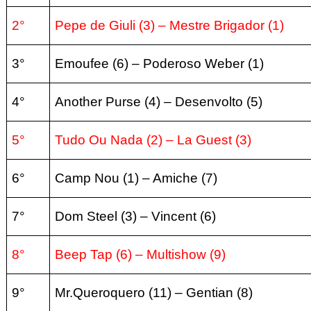
2°
Pepe de Giuli (3) – Mestre Brigador (1)
3°
Emoufee (6) – Poderoso Weber (1)
4°
Another Purse (4) – Desenvolto (5)
5°
Tudo Ou Nada (2) – La Guest (3)
6°
Camp Nou (1) – Amiche (7)
7°
Dom Steel (3) – Vincent (6)
8°
Beep Tap (6) – Multishow (9)
9°
Mr.Queroquero (11) – Gentian (8)