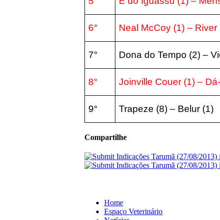
5°
É do Iguassu (1) – Mens
6°
Neal McCoy (1) – River 
7°
Dona do Tempo (2) – Viol
8°
Joinville Couer (1) – D
9°
Trapeze (8) – Belur (1)
Compartilhe
Home
Espaço Veterinário