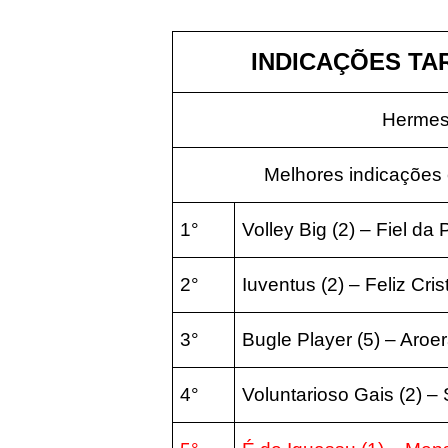
INDICAÇÕES TAR
Hermes
Melhores indicações 
1°
Volley Big (2) – Fiel da 
2°
Iuventus (2) – Feliz Cris
3°
Bugle Player (5) – Aroe
4°
Voluntarioso Gais (2) – 