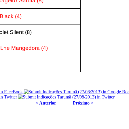
ageiro Garufa (5)
Black (4)
et Silent (8)
á-Lhe Mangedora (4)
< Anterior
Próximo >