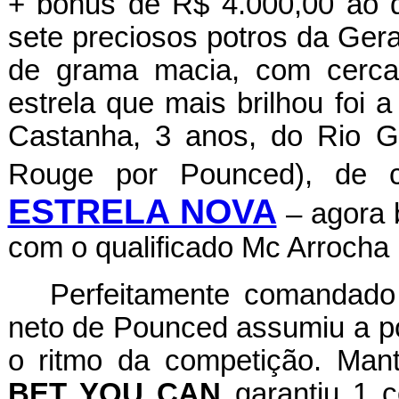
+ bônus de R$ 4.000,00 ao d
sete preciosos potros da Ger
de grama macia, com cerca
estrela que mais brilhou foi 
Castanha, 3 anos, do Rio 
Rouge por Pounced), de 
ESTRELA NOVA
– agora b
com o qualificado Mc Arrocha
Perfeitamente comandado
neto de Pounced assumiu a po
o ritmo da competição. Mant
BET YOU CAN
garantiu 1 c