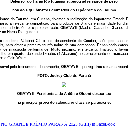
Defensor do Haras Rio Iguassu superou adversários de peso
nos dois quilômetros gramados do Hipódromo do Tarumã
romo do Tarumã, em Curitiba, tivemos a realização do importante Grande P
ná, a relevante competição para produtos de 3 anos e mais idade foi disp
enomado troféu foi o precioso potro
OBATAYE
(Macho, Castanho, 3 anos, do
te ao Haras Rio Iguassu.
 excelente Valdinei Gil, o belo descendente de Courtier, após permanece
ais, para obter o primeiro triunfo nobre de sua campanha. Esbanjando categ
), de maiúscula performance. Muito próximo, em terceiro, finalizou o favor
lho em quarto, deixando Drautec (4.Alcorano) no complemento do marcador
co e Galo White.
onsável pelo treinamento do campeão,
OBATAYE
, que registrou a marca reco
FOTO: Jockey Club do Paraná
OBATAYE: Pensionista de Antônio Oldoni despontou
na principal prova do calendário clássico paranaense