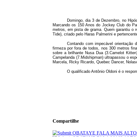
Domingo, dia 3 de Dezembro, no Hipód
Marcando os 150 Anos do Jockey Club do Para
metros, em pista de grama. Quem garantiu o r
Tide), criado pelo Haras Palmerini e pertencen
Contando com impecável orientação do
firmeza por fora de todos, nos 300 metros fin
sobre a brilhante Nusa Dua (3.Camelot Kitten
Campelanda (7.Midshipman) ultrapassou o espe
Marcela, Ricky Ricardo, Quebec Dancer, Nolas
O qualificado Antônio Oldoni é o resp
Compartilhe