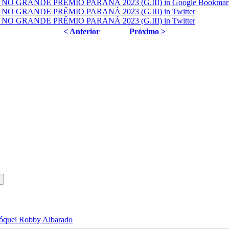
< Anterior
Próximo >
 jóquei Robby Albarado