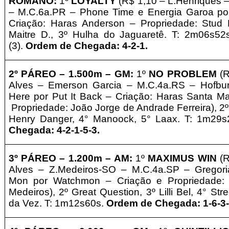
ROMANO
:
1º
LOYALTY
(R$ 1,10 – L.Henriques 
– M.C.6a.PR – Phone Time e Energia Garoa po
Criação: Haras Anderson
–
Propriedade: Stud
Maitre D., 3º Hulha do Jaguaretê. T: 2m06s52
(3).
Ordem de Chegada: 4-2-1
.
2º PÁREO –
1.5
0
0m – GM
:
1º
NO PROBLEM
(
Alves – Emerson Garcia – M.C.4a.RS – Hofbur
Here por Put It Back – Criação: Haras Santa Ma
Propriedade: João Jorge de Andrade Ferreira), 2º 
Henry Danger, 4° Manoock, 5° Laax
. T: 1m29
Chegada: 4-2-1-5-3.
3º
PÁREO –
1.2
0
0m – AM
:
1º
MAXIMUS WIN
(
Alves – Z.Medeiros-SO – M.C.4a.SP – Gregori
Mon por Watchmon – Criação e
Propriedade: 
Medeiros), 2º Great Question, 3º Lilli Bel, 4° Str
da Vez
. T: 1m12s60s.
Ordem de Chegada: 1-6-3-