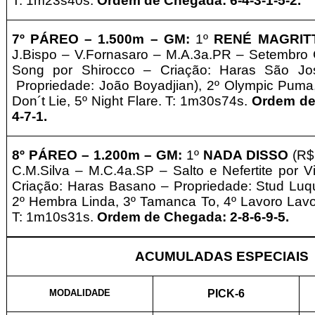
T: 1m23s40s.
Ordem de Chegada: 6-4-3-1-5-2.
7º
PÁREO –
1.5
0
0m – GM
:
1º
RENÉ MAGRI
J.Bispo
– V.Fornasaro – M.A.3a.PR – Setembro 
Song por Shirocco – Criação: Haras São Jo
Propriedade: João Boyadjian), 2º Olympic Puma, 
Don´t Lie, 5º Night Flare. T: 1m30s74s.
Ordem de
4-7-1.
8º
PÁREO –
1.2
0
0m – GM
:
1º
NADA DISSO
(R$
C.M.Silva – M.C.4a.SP – Salto e Nefertite por V
Criação: Haras Basano
–
Propriedade: Stud Luq
2º Hembra Linda, 3º Tamanca To, 4º Lavoro Lavor
T: 1m10s31s.
Ordem de Chegada: 2-8-6-9-5.
ACUMULADAS ESPECIAIS
MODALIDADE
PICK-6