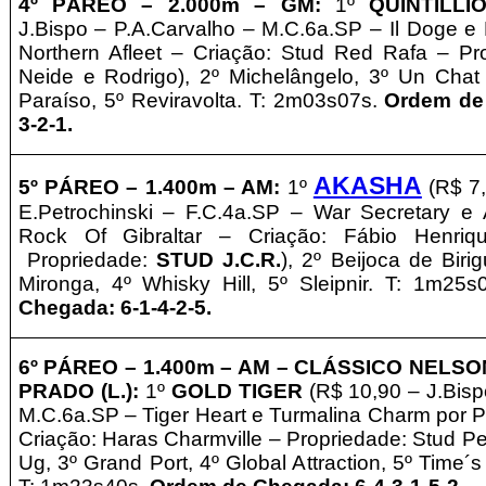
4º
PÁREO –
2.0
0
0m – GM
:
1º
QUINTILL
J.Bispo
– P.A.Carvalho – M.C.6a.SP – Il Doge e
Northern Afleet – Criação: Stud Red Rafa
–
Pr
Neide e Rodrigo), 2º Michelângelo, 3º Un Cha
Paraíso, 5º Reviravolta. T: 2m03s07s.
Ordem de
3-2-1.
AKASHA
5º PÁREO –
1.4
0
0m – AM
:
1º
(R$ 7
E.Petrochinski – F.C.4a.SP – War Secretary e
Rock Of Gibraltar – Criação: Fábio Henri
Propriedade:
STUD J.C.R.
), 2º Beijoca de Biri
Mironga, 4º Whisky Hill, 5º Sleipnir. T: 1m25
Chegada: 6-1-4-2-5.
6º
PÁREO –
1.4
0
0m – AM
– CLÁSSICO NELSO
PRADO (L.)
:
1º
GOLD TIGER
(R$ 10,90 – J.Bis
M.C.6a.SP – Tiger Heart e Turmalina Charm por P
Criação: Haras Charmville
–
Propriedade: Stud Pet
Ug, 3º Grand Port, 4º Global Attraction, 5º Time´