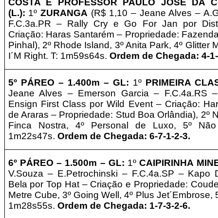
COSTA E PROFESSOR PAULO JOSÉ DA C
(L.)
:
1º
ZURANGA
(R$ 1,10 – Jeane Alves
– A.
F.C.3a.PR – Rally Cry e Go For Jan por Dis
Criação: Haras Santarém
–
Propriedade: Fazenda 
Pinhal), 2º Rhode Island, 3º Anita Park, 4º Glitte
I´M Right. T: 1m59s64s.
Ordem de Chegada: 4-1-
5º PÁREO –
1.4
0
0m – GL
:
1º
PRIMEIRA CL
Jeane Alves
– Emerson Garcia – F.C.4a.RS –
Ensign First Class por Wild Event – Criação: Ha
de Araras
–
Propriedade: Stud Boa Orlândia), 2º Ni
Finca Nostra, 4º Personal de Luxo, 5º Não
1m22s47s.
Ordem de Chegada: 6-7-1-2-3.
6º
PÁREO –
1.5
0
0m – GL
:
1º
CAIPIRINHA MIN
V.Souza
– E.Petrochinski – F.C.4a.SP – Kapo Di
Bela por Top Hat – Criação e
Propriedade: Coudel
Metre Cube, 3º Going Well, 4º Plus Jet´Embrose, 5
1m28s55s.
Ordem de Chegada: 1-7-3-2-6.