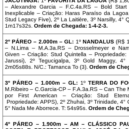
JACUTINGA
:
1º
FAVORITA DA LAGOA
(R$ 1,8
– Alexandre Garcia – F.C.4a.RS – Bold Start 
Inexplicable – Criação: Haras Paraíso da Lagoa
Stud Legacy Five), 2º La Laitière, 3º Narsilly, 4° 
1m17s32s.
Ordem de Chegada: 1-4-2-3
.
2º PÁREO –
2.0
0
0m – GL
:
1º
NANDALUS
(R$ 1
– N.Lima – M.A.3a.RS – Drosselmeyer e Nam
Given – Criação: Stud Quintella
–
Propriedade:
Jarussi), 2º Tegucigalpa, 3º Gold Maggy, 4°
2m05s88s. N/C.: Tamanca To (3).
Ordem de Chega
3º
PÁREO –
1.0
0
0m – GL
:
1º
TERRA DO F
M.Ribeiro – C.Garcia-CP – F.A.3a.RS – Can The 
por First American – Criação: Stud Etern
Propriedade: APPS), 2º Zhuhai, 3º Trinidade, 4°
5° Nada Me Aborrece
. T: 54s95s.
Ordem de Chega
4º
PÁREO –
1.9
0
0m – AM
– CLÁSSICO PA