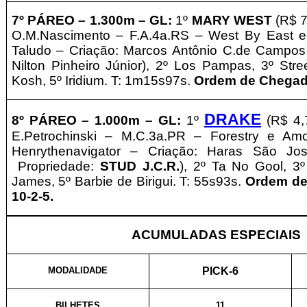
7º
PÁREO –
1.3
0
0m – GL
:
1º
MARY WEST
(R$ 
O.M.Nascimento – F.A.4a.RS – West By East e
Taludo – Criação: Marcos Antônio C.de Campos
Nilton Pinheiro Júnior), 2º Los Pampas, 3º Stre
Kosh, 5º Iridium. T: 1m15s97s.
Ordem de Chegada
DRAKE
8º
PÁREO –
1.0
0
0m – GL
:
1º
(R$ 4
E.Petrochinski – M.C.3a.PR – Forestry e Am
Henrythenavigator – Criação: Haras São Jo
Propriedade:
STUD J.C.R.
), 2º Ta No Gool, 3º
James, 5º Barbie de Birigui. T: 55s93s.
Ordem de
10-2-5.
ACUMULADAS ESPECIAIS
MODALIDADE
PICK-6
BILHETES
11