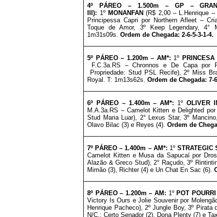
4º PÁREO –
1.500m – GP
– GRAND
III)
:
1º
MONANFAN
(R$ 2,00 – L.Henrique 
Principessa Capri por Northern Afleet – Cr
Toque de Amor, 3º Keep Legendary, 4° M
1m31s09s.
Ordem de Chegada: 2-6-5-3-1-4.
5º PÁREO –
1.200m – AM*
:
1º
PRINCESA
F.C.3a.RS – Chronnos e De Capa por Pu
Propriedade: Stud PSL Recife)
, 2º Miss Br
Royal. T: 1m13s62s.
Ordem de Chegada: 7-6-
6º PÁREO –
1.400m – AM*
:
1º
OLIVER 
M.A.3a.RS – Camelot Kitten e Delighted por
Stud Maria Luar)
, 2° Lexus Star,
3º Mancino,
Olavo Bilac (3) e Reyes (4).
Ordem de Chegad
7º PÁREO –
1.400m – AM*
:
1º
STRATEGIC 
Camelot Kitten e Musa da Sapucaí por Dro
Alazão & Greco Stud)
, 2° Raçudo,
3º Rintint
Mimão (3), Richter (4) e Un Chat En Sac (6).
8º PÁREO –
1.200m – AM
:
1º
POT POURR
Victory Is Ours e Jolie Souvenir por Molengã
Henrique Pacheco)
, 2º Jungle Boy, 3º Pirata
N/C.: Certo Senador (2), Dona Plenty (7) e Tax