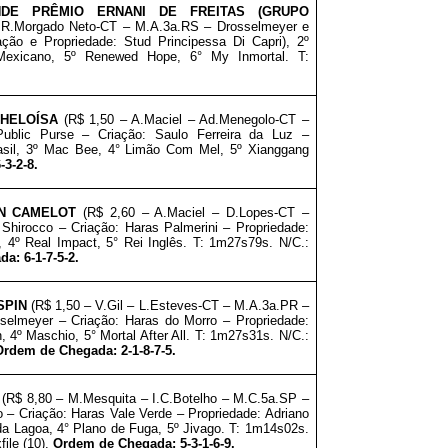
E PRÊMIO ERNANI DE FREITAS (GRUPO
– R.Morgado Neto-CT – M
.A.3a.RS – Drosselmeyer e
iação e
Propriedade: Stud Principessa Di Capri)
, 2º
exicano, 5º Renewed Hope, 6° My Inmortal. T:
 HELOÍSA
(R$ 1,50 – A.Maciel – Ad.Menegolo-CT –
blic Purse – Criação: Saulo Ferreira da Luz
–
asil, 3º Mac Bee, 4° Limão Com Mel, 5º Xianggang
3-2-8.
IN CAMELOT
(R$ 2,60 – A.Maciel – D.Lopes-CT –
 Shirocco – Criação: Haras Palmerini
–
Propriedade:
 4º Real Impact, 5° Rei Inglês. T: 1m27s79s. N/C.:
a: 6-1-7-5-2.
SPIN
(R$ 1,50 – V.Gil – L.Esteves-CT – M.A.3a.PR –
sselmeyer – Criação: Haras do Morro
–
Propriedade:
in, 4º Maschio, 5° Mortal After All. T: 1m27s31s. N/C.:
Ordem de Chegada: 2-1-8-7-5.
I
(R$ 8,80 – M.Mesquita – I.C.Botelho – M
.C.5a.SP –
o – Criação: Haras Vale Verde
–
Propriedade: Adriano
 da Lagoa, 4° Plano de Fuga, 5º Jivago. T: 1m14s02s.
file (10).
Ordem de Chegada: 5-3-1-6-9.