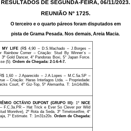
RESULTADOS DE SEGUNDA-FEIRA, 06/11/2023.
REUNIÃO Nº 1725.
O terceiro e o quarto páreos foram disputados em
pista de
Grama Pesada. Nos demais, Areia Macia.
 MY LIFE
(R$ 4,90 – D.S.Machado – J.Borges –
or Rainbow Corner – Criação: Stud By Winner´s
–
, 3º Gold Dancer, 4° Pandoras Boxi, 5° Japan Force.
sse (5).
Ordem de Chegada: 2-1-6-4-7.
(R$ 1,60 – J.Aparecido – J.A.Lopes – M
.C.5a.SP –
rue – Criação: Haras Interlagos Ltda.
–
Propriedade:
hicks Court, 4° Giz-Top, 5º Alemanha. T: 1m14s89s.
ÊMIO OCTÁVIO DUPONT (GRUPO III)
:
1º
NICE
 –
F.C.3a.PR – Hat Trick e Ever So Clever por Wild
Stud Monrêve)
, 2º Rota da Seda, 3º Timetosetfire, 4°
naja, 7° Estimate. T: 1m31s20s.
Ordem de Chegada: