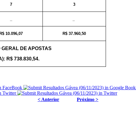
7
3
_
_
R$ 10.096,07
R$ 37.960,50
 GERAL DE APOSTAS
): R$ 738.830,54.
< Anterior
Próximo >