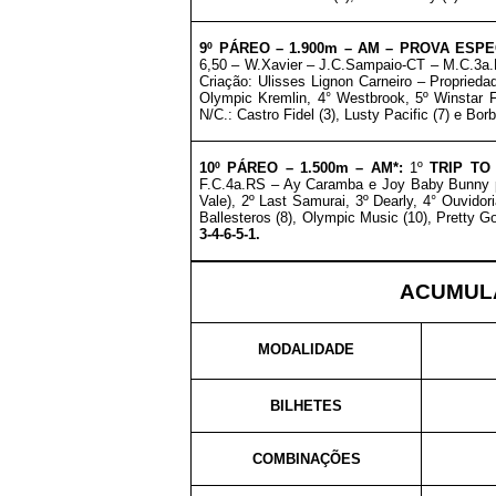
9º PÁREO –
1.900m – AM
– PROVA ESPE
6,50 – W.Xavier – J.C.Sampaio-CT –
M.C.3a.
Criação: Ulisses Lignon Carneiro
–
Proprieda
Olympic Kremlin, 4° Westbrook, 5º Winstar 
N/C.: Castro Fidel (3), Lusty Pacific (7) e Bor
10º PÁREO –
1.500m – AM*
:
1º
TRIP TO
F
.C.4a.RS – Ay Caramba e Joy Baby Bunny p
Vale)
, 2º Last Samurai, 3º Dearly, 4° Ouvidor
Ballesteros (8), Olympic Music (10), Pretty 
3-4-6-5-1.
ACUMULA
MODALIDADE
BILHETES
COMBINAÇÕES