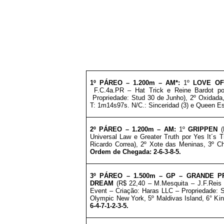
1º PÁREO – 1
.200m – AM*
:
1º
LOVE OF
F.C.4a.PR – Hat Trick e Reine Bardot p
Propriedade: Stud 30 de Junho)
, 2º Oxidada
T: 1m14s97s. N/C.: Sinceridad (3) e Queen E
2º PÁREO – 1
.200m – AM
:
1º
GRIPPEN
Universal Law e Greater Truth por Yes It´s T
Ricardo Correa)
, 2º Xote das Meninas, 3º C
Ordem de Chegada: 2-6-3-8-5.
3º PÁREO –
1.500m – GP
– GRANDE PR
DREAM
(R$ 22,40 – M.Mesquita – J.F.Reis
Event – Criação: Haras LLC
–
Propriedade: 
Olympic New York, 5º Maldivas Island, 6° Ki
6-4-7-1-2-3-5.