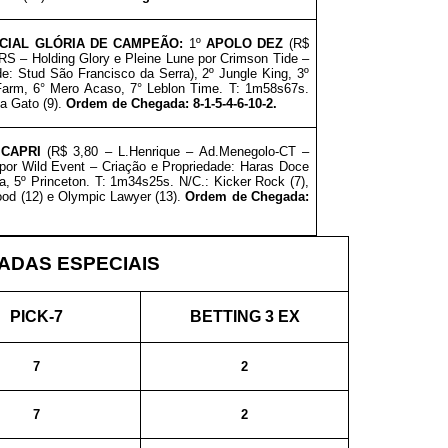
CIAL GLÓRIA DE CAMPEÃO
:
1º
APOLO DEZ
(R$
RS – Holding Glory e Pleine Lune por Crimson Tide –
de: Stud São Francisco da Serra)
, 2º Jungle King, 3º
Farm, 6° Mero Acaso, 7° Leblon Time. T: 1m58s67s.
ba Gato (9).
Ordem de Chegada: 8-1-5-4-6-10-2.
 CAPRI
(R$ 3,80 – L.Henrique – Ad.Menegolo-CT –
or Wild Event – Criação e
Propriedade: Haras Doce
ia, 5º Princeton. T: 1m34s25s. N/C.: Kicker Rock (7),
Good (12) e Olympic Lawyer (13).
Ordem de Chegada:
DAS ESPECIAIS
PICK-7
BETTING 3 EX
7
2
7
2