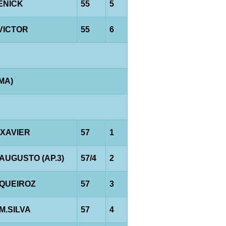
.ENICK
55
5
.VICTOR
55
6
AMA)
.XAVIER
57
1
.AUGUSTO (AP.3)
57/4
2
.QUEIROZ
57
3
M.SILVA
57
4