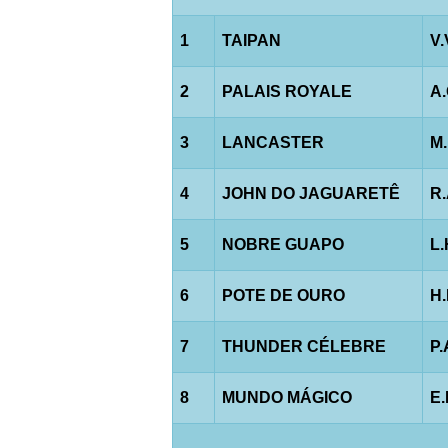
1
TAIPAN
V.
2
PALAIS ROYALE
A
3
LANCASTER
M
4
JOHN DO JAGUARETÊ
R
5
NOBRE GUAPO
L
6
POTE DE OURO
H
7
THUNDER CÉLEBRE
P.
8
MUNDO MÁGICO
E