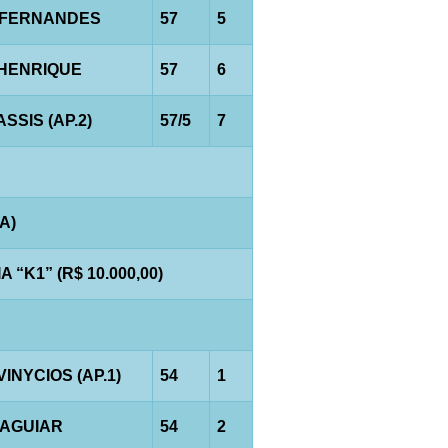
.FERNANDES
57
5
.HENRIQUE
57
6
ASSIS (AP.2)
57/5
7
A)
“K1” (R$ 10.000,00)
VINYCIOS (AP.1)
54
1
.AGUIAR
54
2