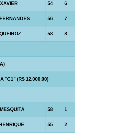
.XAVIER
54
6
.FERNANDES
56
7
.QUEIROZ
58
8
A)
“C1” (R$ 12.000,00)
.MESQUITA
58
1
.HENRIQUE
55
2