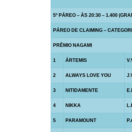
5º PÁREO – ÀS 20:30 – 1.400 (GR
PÁREO DE CLAIMING – CATEGORIA “
PRÊMIO NAGAMI
1
ÁRTEMIS
V.
2
ALWAYS LOVE YOU
J
3
NITIDAMENTE
E
4
NIKKA
L
5
PARAMOUNT
P.