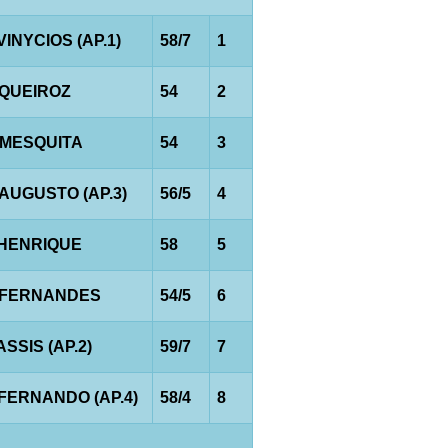
VINYCIOS (AP.1)
58/7
1
.QUEIROZ
54
2
.MESQUITA
54
3
.AUGUSTO (AP.3)
56/5
4
.HENRIQUE
58
5
.FERNANDES
54/5
6
ASSIS (AP.2)
59/7
7
.FERNANDO (AP.4)
58/4
8