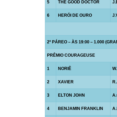
5
THE GOOD DOCTOR
J
6
HERÓI DE OURO
J
2º PÁREO – ÀS 19:00 – 1.000 (GR
PRÊMIO COURAGEUSE
1
NORIÊ
W
2
XAVIER
R
3
ELTON JOHN
A
4
BENJAMIN FRANKLIN
A.