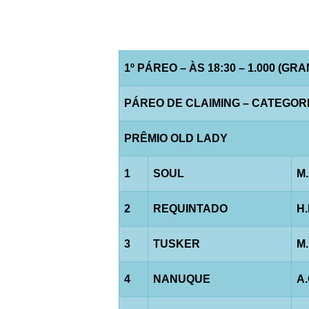
1º PÁREO – ÀS 18:30 – 1.000 (GR
PÁREO DE CLAIMING – CATEGORIA 
PRÊMIO OLD LADY
1
SOUL
M
2
REQUINTADO
H
3
TUSKER
M
4
NANUQUE
A