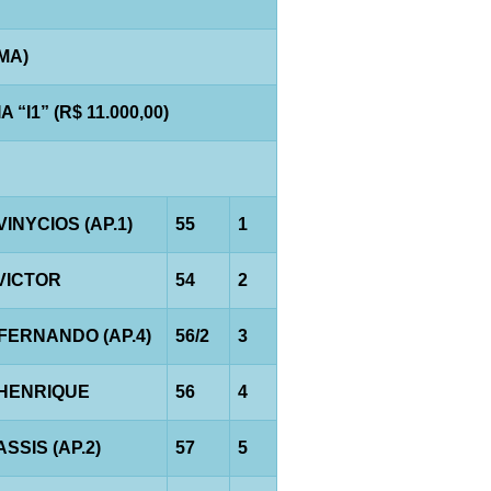
AMA)
I1” (R$ 11.000,00)
VINYCIOS (AP.1)
55
1
.VICTOR
54
2
.FERNANDO (AP.4)
56/2
3
.HENRIQUE
56
4
ASSIS (AP.2)
57
5