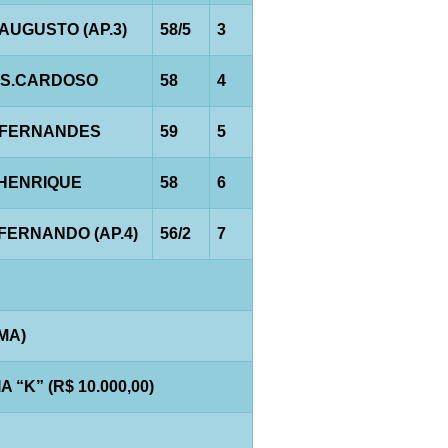
.AUGUSTO (AP.3)
58/5
3
.S.CARDOSO
58
4
.FERNANDES
59
5
.HENRIQUE
58
6
.FERNANDO (AP.4)
56/2
7
AMA)
“K” (R$ 10.000,00)