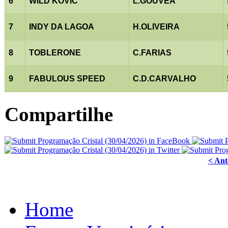
6
WILD KOVIC
L.GOUVEA
7
INDY DA LAGOA
H.OLIVEIRA
8
TOBLERONE
C.FARIAS
9
FABULOUS SPEED
C.D.CARVALHO
Compartilhe
< Ant
Home