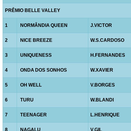
PRÊMIO BELLE VALLEY
1
NORMÂNDIA QUEEN
J.VICTOR
2
NICE BREEZE
W.S.CARDOSO
3
UNIQUENESS
H.FERNANDES
4
ONDA DOS SONHOS
W.XAVIER
5
OH WELL
V.BORGES
6
TURU
W.BLANDI
7
TEENAGER
L.HENRIQUE
8
NAGALU
V.GIL