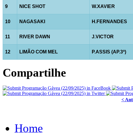
9
NICE SHOT
W.XAVIER
10
NAGASAKI
H.FERNANDES
11
RIVER DAWN
J.VICTOR
12
LIMÃO COM MEL
P.ASSIS (AP.3ª)
Compartilhe
< Ant
Home