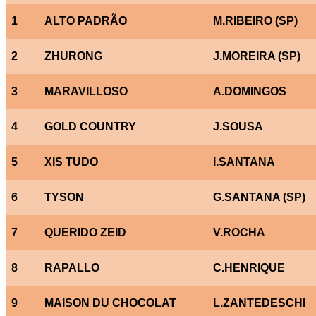
1
ALTO PADRÃO
M.RIBEIRO (SP)
2
ZHURONG
J.MOREIRA (SP)
3
MARAVILLOSO
A.DOMINGOS
4
GOLD COUNTRY
J.SOUSA
5
XIS TUDO
I.SANTANA
6
TYSON
G.SANTANA (SP)
7
QUERIDO ZEID
V.ROCHA
8
RAPALLO
C.HENRIQUE
9
MAISON DU CHOCOLAT
L.ZANTEDESCHI