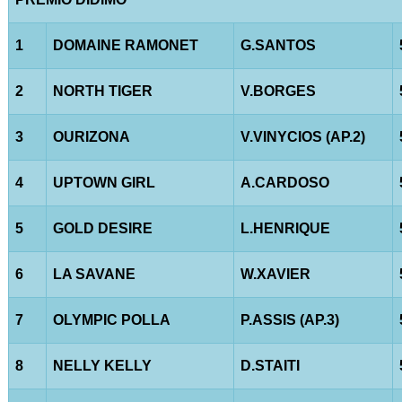
1
DOMAINE RAMONET
G.SANTOS
2
NORTH TIGER
V.BORGES
3
OURIZONA
V.VINYCIOS (AP.2)
4
UPTOWN GIRL
A.CARDOSO
5
GOLD DESIRE
L.HENRIQUE
6
LA SAVANE
W.XAVIER
7
OLYMPIC POLLA
P.ASSIS (AP.3)
8
NELLY KELLY
D.STAITI