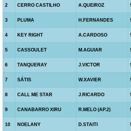
2
CERRO CASTILHO
A.QUEIROZ
3
PLUMA
H.FERNANDES
4
KEY RIGHT
A.CARDOSO
5
CASSOULET
M.AGUIAR
6
TANQUERAY
J.VICTOR
7
SÁTIS
W.XAVIER
8
CALL ME STAR
J.RICARDO
9
CANABARRO XIRU
R.MELO (AP.2)
10
NOELANY
D.STAITI