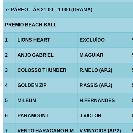
7º PÁREO – ÀS 21:00 – 1.000 (GRAMA)
PRÊMIO BEACH BALL
1
LIONS HEART
EXCLUÍDO
2
ANJO GABRIEL
M.AGUIAR
3
COLOSSO THUNDER
R.MELO (AP.2)
4
GOLDEN ZIP
P.ASSIS (AP.3)
5
MILEUM
H.FERNANDES
6
PARAMOUNT
J.VICTOR
7
VENTO HARAGANO R M
V.VINYCIOS (AP.2)