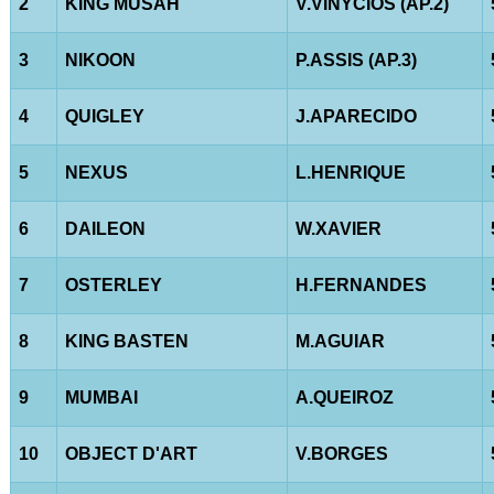
2
KING MUSAH
V.VINYCIOS (AP.2)
3
NIKOON
P.ASSIS (AP.3)
4
QUIGLEY
J.APARECIDO
5
NEXUS
L.HENRIQUE
6
DAILEON
W.XAVIER
7
OSTERLEY
H.FERNANDES
8
KING BASTEN
M.AGUIAR
9
MUMBAI
A.QUEIROZ
10
OBJECT D'ART
V.BORGES