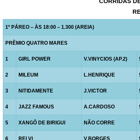
CORRIDAS DE 
RE
1º PÁREO – ÀS 18:00 – 1.300 (AREIA)
PRÊMIO QUATRO MARES
1
GIRL POWER
V.VINYCIOS (AP.2)
2
MILEUM
L.HENRIQUE
3
NITIDAMENTE
J.VICTOR
4
JAZZ FAMOUS
A.CARDOSO
5
XANGÔ DE BIRIGUI
NÃO CORRE
6
REI VI
V.BORGES