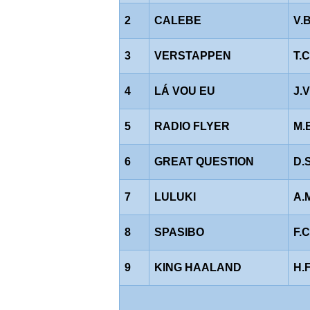
2
CALEBE
V.
3
VERSTAPPEN
T.
4
LÁ VOU EU
J.
5
RADIO FLYER
M.
6
GREAT QUESTION
D.
7
LULUKI
A.
8
SPASIBO
F.
9
KING HAALAND
H.