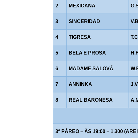
2
MEXICANA
G.
3
SINCERIDAD
V.
4
TIGRESA
T.
5
BELA E PROSA
H.
6
MADAME SALOVÁ
W.
7
ANNINKA
J.
8
REAL BARONESA
A.
3º PÁREO – ÀS 19:00 – 1.300 (AREI