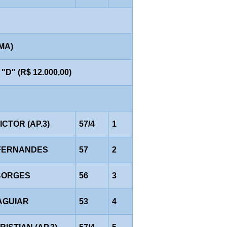
AMA)
" (R$ 12.000,00)
VICTOR (AP.3)
57/4
1
FERNANDES
57
2
BORGES
56
3
AGUIAR
53
4