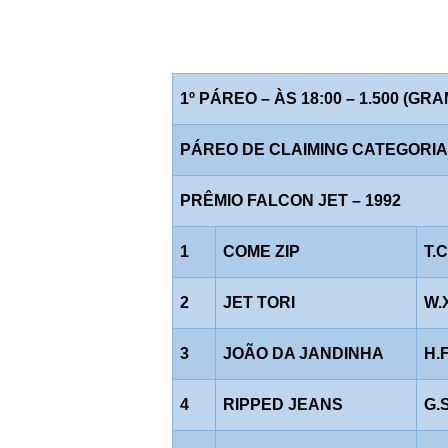
1º PÁREO – ÀS 18:00 – 1.500 (GR
PÁREO DE CLAIMING CATEGORIA "K
PRÊMIO FALCON JET – 1992
1
COME ZIP
T.
2
JET TORI
W.
3
JOÃO DA JANDINHA
H.
4
RIPPED JEANS
G.