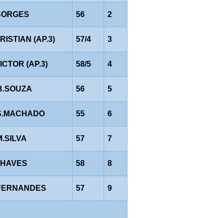
BORGES
56
2
CRISTIAN (AP.3)
57/4
3
VICTOR (AP.3)
58/5
4
B.SOUZA
56
5
S.MACHADO
55
6
M.SILVA
57
7
CHAVES
58
8
FERNANDES
57
9