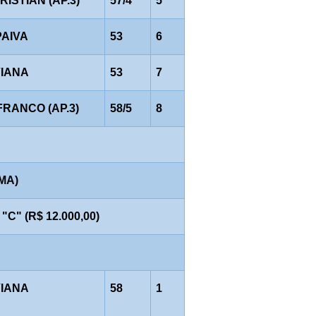
CRISTIAN (AP.3)
57/4
5
PAIVA
53
6
VIANA
53
7
FRANCO (AP.3)
58/5
8
AMA)
" (R$ 12.000,00)
VIANA
58
1