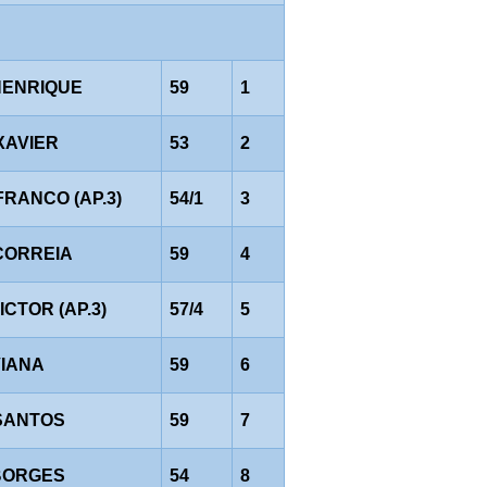
HENRIQUE
59
1
XAVIER
53
2
FRANCO (AP.3)
54/1
3
CORREIA
59
4
VICTOR (AP.3)
57/4
5
VIANA
59
6
SANTOS
59
7
BORGES
54
8