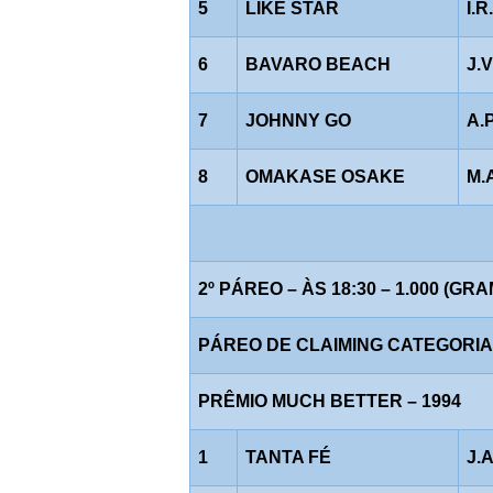
5
LIKE STAR
I.
6
BAVARO BEACH
J.
7
JOHNNY GO
A.
8
OMAKASE OSAKE
M.
2º PÁREO – ÀS 18:30 – 1.000 (GR
PÁREO DE CLAIMING CATEGORIA "J
PRÊMIO MUCH BETTER – 1994
1
TANTA FÉ
J.