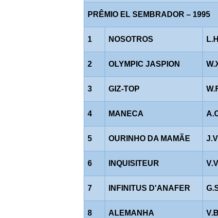
PRÊMIO EL SEMBRADOR – 1995
1
NOSOTROS
L.
2
OLYMPIC JASPION
W.
3
GIZ-TOP
W.
4
MANECA
A.
5
OURINHO DA MAMÃE
J.
6
INQUISITEUR
V.
7
INFINITUS D'ANAFER
G.
8
ALEMANHA
V.