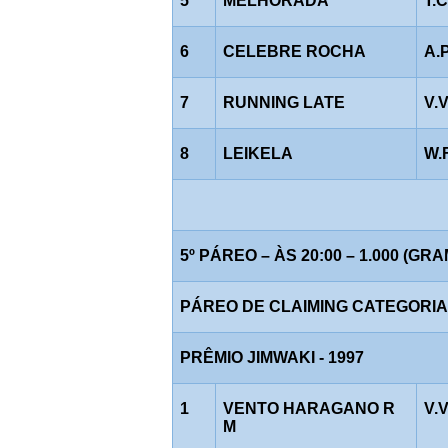
5
MELHORADA
T.
6
CELEBRE ROCHA
A.
7
RUNNING LATE
V.
8
LEIKELA
W.
5º PÁREO – ÀS 20:00 – 1.000 (GR
PÁREO DE CLAIMING CATEGORIA "C
PRÊMIO JIMWAKI - 1997
1
VENTO HARAGANO R
V.
M