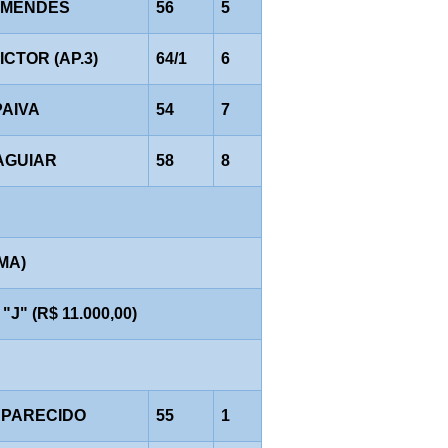
R.MENDES
56
5
VICTOR (AP.3)
64/1
6
PAIVA
54
7
AGUIAR
58
8
AMA)
" (R$ 11.000,00)
APARECIDO
55
1