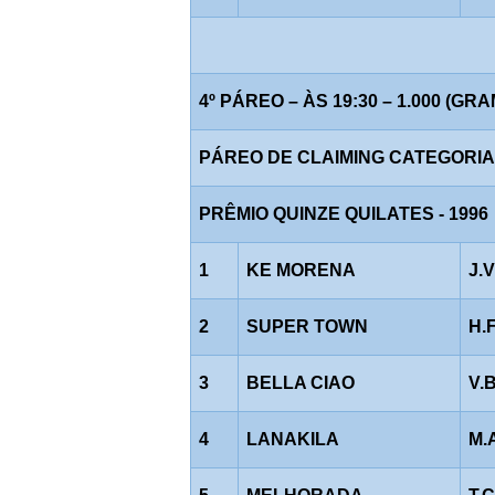
4º PÁREO – ÀS 19:30 – 1.000 (GR
PÁREO DE CLAIMING CATEGORIA "D
PRÊMIO QUINZE QUILATES - 1996
1
KE MORENA
J.
2
SUPER TOWN
H.
3
BELLA CIAO
V.
4
LANAKILA
M.