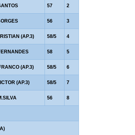
SANTOS
57
2
BORGES
56
3
CRISTIAN (AP.3)
58/5
4
FERNANDES
58
5
FRANCO (AP.3)
58/5
6
VICTOR (AP.3)
58/5
7
M.SILVA
56
8
A)