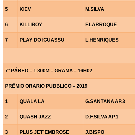
5
KIEV
M.SILVA
6
KILLIBOY
F.LARROQUE
7
PLAY DO IGUASSU
L.HENRIQUES
7° PÁREO – 1.300M – GRAMA – 16H02
PRÊMIO ORARIO PUBBLICO – 2019
1
QUALA LA
G.SANTANA AP.3
2
QUASH JAZZ
D.F.SILVA AP.1
3
PLUS JET´EMBROSE
J.BISPO