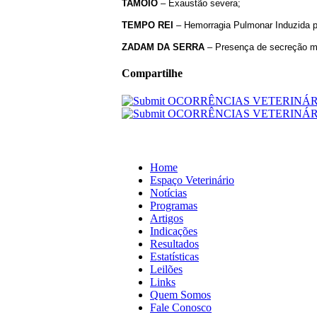
TAMOIO
– Exaustão severa;
TEMPO
REI
– Hemorragia Pulmonar Induzida pe
ZADAM
DA
SERRA
– Presença de secreção mu
Compartilhe
Home
Espaço Veterinário
Notícias
Programas
Artigos
Indicações
Resultados
Estatísticas
Leilões
Links
Quem Somos
Fale Conosco