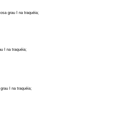
sa grau I na traquéia;
 I na traquéia;
rau I na traquéia;