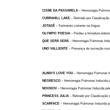
CISNE DA PASSARELA
– Hemorragia Pulmonar
CURRAHILL
LAKE
– Retirado por Claudicação 
JOTAGÊ
– Ferimento cortante na língua;
OLYMPIC
POESIA
– Perdeu a ferradura anteri
QUE
SERÁ
SERÁ
– Hemorragia Pulmonar Induz
UNO VALLIENTE
– Presença de secreção mucos
ALWAYS LOVE YOU
– Hemorragia Pulmonar Ind
NEGRESCO
– Hemorragia Pulmonar Induzida pel
NOVIKOV
– Hemorragia Pulmonar Induzida pelo 
PRINCESS
JULIA
– Retirado por Claudicação g
SCARFACE
– Hemorragia Pulmonar Induzida pel