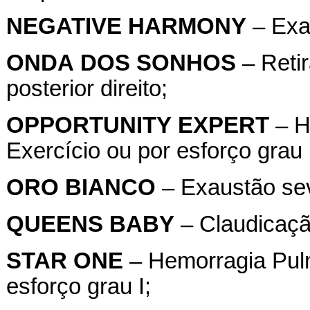
NEGATIVE
HARMONY
– Exa
ONDA
DOS
SONHOS
– Retir
posterior direito;
OPPORTUNITY
EXPERT
– H
Exercício ou por esforço grau 
ORO
BIANCO
– Exaustão se
QUEENS
BABY
– Claudicação
STAR
ONE
– Hemorragia Pulm
esforço grau I;