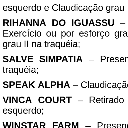
esquerdo e Claudicação grau I
RIHANNA
DO
IGUASSU
– 
Exercício ou por esforço g
grau II na traquéia;
SALVE
SIMPATIA
– Presen
traquéia;
SPEAK
ALPHA
– Claudicação
VINCA
COURT
– Retirado 
esquerdo;
WINSTAR
FARM
– Presenç