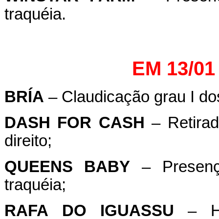
traquéia.
EM 13/01
BRÍA
– Claudicação grau I dos
DASH
FOR
CASH
– Retirad
direito;
QUEENS
BABY
– Presenç
traquéia;
RAFA
DO
IGUASSU
– He