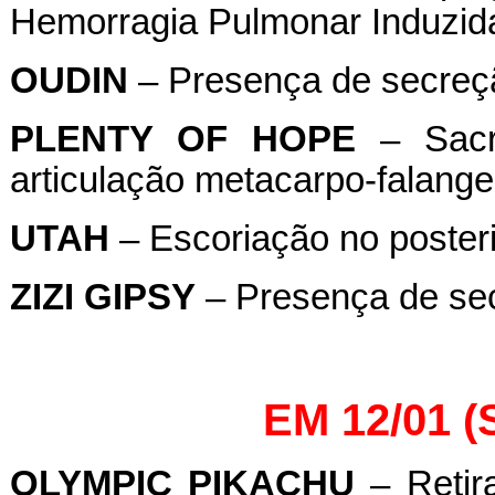
Hemorragia Pulmonar Induzida 
OUDIN
– Presença de secreçã
PLENTY
OF
HOPE
– Sacri
articulação metacarpo-falang
UTAH
– Escoriação no poster
ZIZI
GIPSY
– Presença de sec
EM 12/01 
OLYMPIC
PIKACHU
– Retira