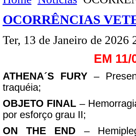
OCORRÊNCIAS VETE
Ter, 13 de Janeiro de 2026 
EM 11/
ATHENA´S FURY
– Presen
traquéia;
OBJETO FINAL
– Hemorragia
por esforço grau II;
ON
THE
END
– Hemipleg