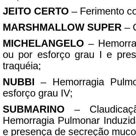
JEITO
CERTO
– Ferimento cor
MARSHMALLOW
SUPER
– C
MICHELANGELO
– Hemorrag
ou por esforço grau I e pr
traquéia;
NUBBI
– Hemorragia Pulmon
esforço grau IV;
SUBMARINO
– Claudicaçã
Hemorragia Pulmonar Induzida
e presença de secreção mucos