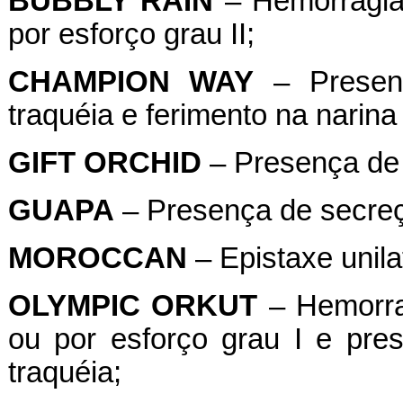
BUBBLY
RAIN
– Hemorragia 
por esforço grau II;
CHAMPION
WAY
– Presen
traquéia e ferimento na narina 
GIFT
ORCHID
– Presença de 
GUAPA
– Presença de secreç
MOROCCAN
– Epistaxe unilat
OLYMPIC
ORKUT
– Hemorrag
ou por esforço grau I e pr
traquéia;