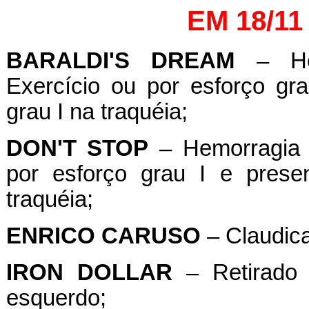
EM 18/11
BARALDI'S
DREAM
– Hem
Exercício ou por esforço g
grau I na traquéia;
DON'T
STOP
– Hemorragia P
por esforço grau I e pres
traquéia;
ENRICO
CARUSO
– Claudicaç
IRON
DOLLAR
– Retirado p
esquerdo;