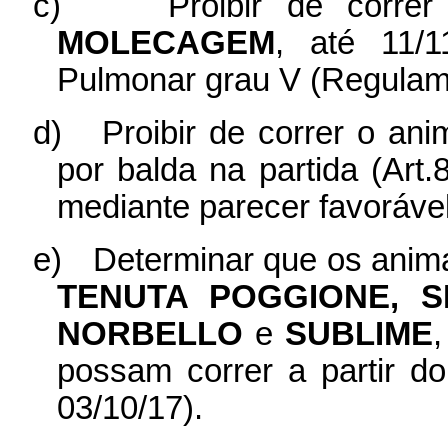
c)
Proibir de corre
MOLECAGEM
, até 11/1
Pulmonar grau V (Regulam
d)
Proibir de correr o an
por balda na partida (Art.
mediante parecer favorável
e)
Determinar que os anim
TENUTA POGGIONE, S
NORBELLO
e
SUBLIME
,
possam correr a partir d
03/10/17).