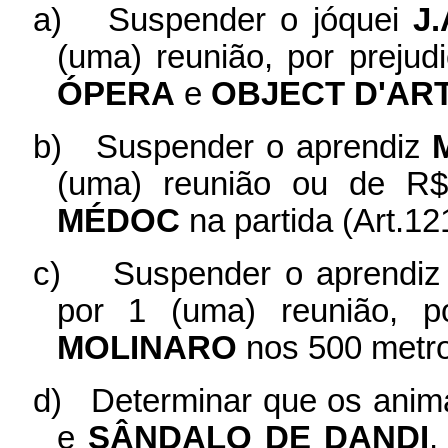
a)
Suspender o jóquei
J
(uma) reunião, por preju
ÓPERA
e
OBJECT D'AR
b)
Suspender o aprendiz
(uma) reunião ou de R$5
MÉDOC
na partida (Art.12
c)
Suspender o aprendi
por 1 (uma) reunião, p
MOLINARO
nos 500 metros
d)
Determinar que os anim
e
SÂNDALO DE DANDI
,