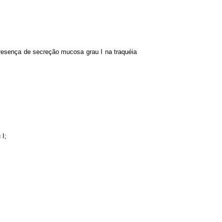
presença de secreção mucosa grau I na traquéia
 I;