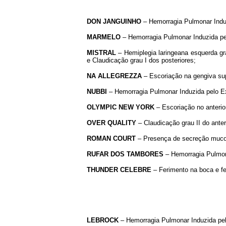
DON
JANGUINHO
– Hemorragia Pulmonar Induzi
MARMELO
– Hemorragia Pulmonar Induzida pel
MISTRAL
– Hemiplegia laringeana esquerda gr
e Claudicação grau I dos posteriores;
NA ALLEGREZZA
– Escoriação na gengiva sup
NUBBI
– Hemorragia Pulmonar Induzida pelo Exe
OLYMPIC NEW YORK
– Escoriação no anterior
OVER
QUALITY
– Claudicação grau II do anteri
ROMAN COURT
– Presença de secreção mucosa
RUFAR DOS TAMBORES
– Hemorragia Pulmona
THUNDER CELEBRE
– Ferimento na boca e fe
LEBROCK
– Hemorragia Pulmonar Induzida pelo