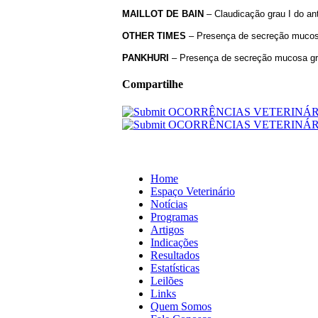
MAILLOT
DE
BAIN
– Claudicação grau I do ant
OTHER
TIMES
– Presença de secreção mucosa 
PANKHURI
– Presença de secreção mucosa grau
Compartilhe
Home
Espaço Veterinário
Notícias
Programas
Artigos
Indicações
Resultados
Estatísticas
Leilões
Links
Quem Somos