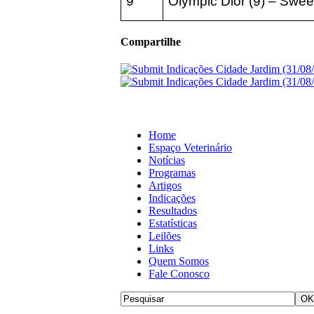
9°
Olympic Dior (9) – Swee
Compartilhe
Home
Espaço Veterinário
Notícias
Programas
Artigos
Indicações
Resultados
Estatísticas
Leilões
Links
Quem Somos
Fale Conosco