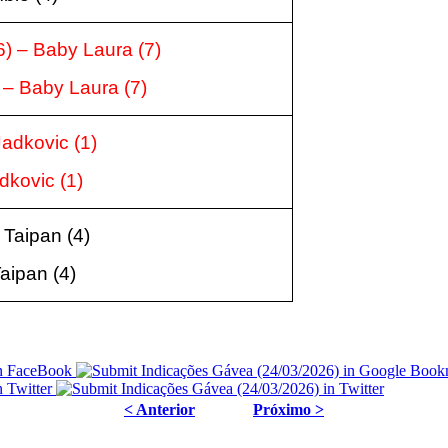
6
) – Baby Laura
(7
)
) – Baby Laura
(7
)
 Jadkovic
(1
)
adkovic
(1
)
– Taipan
(4
)
Taipan
(4
)
< Anterior
Próximo >