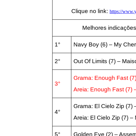
Clique no link:
https://www
Melhores indicações
1°
Navy Boy
(6
) – My Cher
2°
Out Of Limits
(7
)
–
Mais
Grama: Enough Fast
(7
3°
Areia:
Enough Fast
(7
)
Grama: El Cielo Zip
(7
)
4°
Areia:
El Cielo Zip
(7
) –
5°
Golden Eye
(2
) – Asse