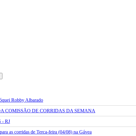
 jóquei Robby Albarado
 DA COMISSÃO DE CORRIDAS DA SEMANA
- RJ
ra as corridas de Terça-feira (04/08) na Gávea