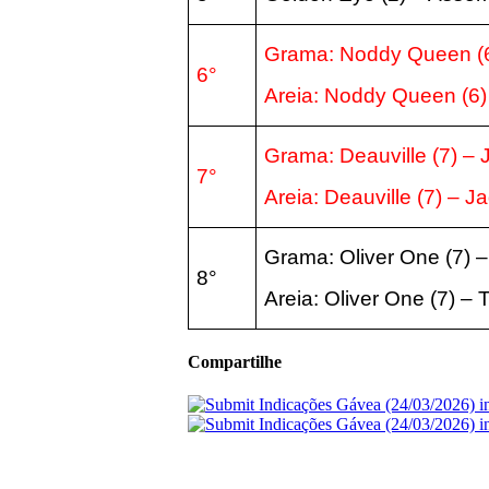
Grama: Noddy Queen
(
6°
Areia:
Noddy Queen
(6
Grama: Deauville
(7
) –
7°
Areia:
Deauville
(7
) – J
Grama: Oliver One
(7
) 
8°
Areia:
Oliver One
(7
) – 
Compartilhe