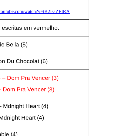
.youtube.com/watch?v=tB2IsaZEtRA
 escritas em vermelho.
ie Bella
(5
)
on Du Chocolat
(6
)
) – Dom Pra Vencer
(3
)
 – Dom Pra Vencer
(3
)
 – Mdnight Heart
(4
)
 Mdnight Heart
(4
)
mble
(4
)