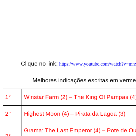
Clique no link:
https://www.youtube.com/watch?v=m
Melhores indicações escritas em verme
1°
Winstar Farm
(2
) –
The King Of Pampas (4
2°
Highest Moon
(4
) –
Pirata da Lagoa (3
)
Grama:
The Last Emperor
(4
) –
Pote de Ou