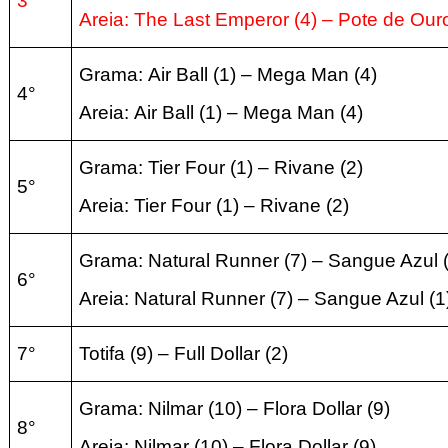
3°
Areia:
The Last Emperor
(4
) –
Pote de Ouro
Grama:
Air Ball
(1
) –
Mega Man (4
)
4°
Areia:
Air Ball
(1
) –
Mega Man (4
)
Grama:
Tier Four
(1
) –
Rivane (2
)
5°
Areia:
Tier Four
(1
) –
Rivane (2
)
Grama: Natural Runner
(7
) –
Sangue Azul 
6°
Areia:
Natural Runner
(7
) –
Sangue Azul (1
7°
Totifa
(9
) – Full Dollar
(2
)
Grama:
Nilmar
(10
) –
Flora Dollar (9
)
8°
Areia:
Nilmar
(10
) –
Flora Dollar (9
)