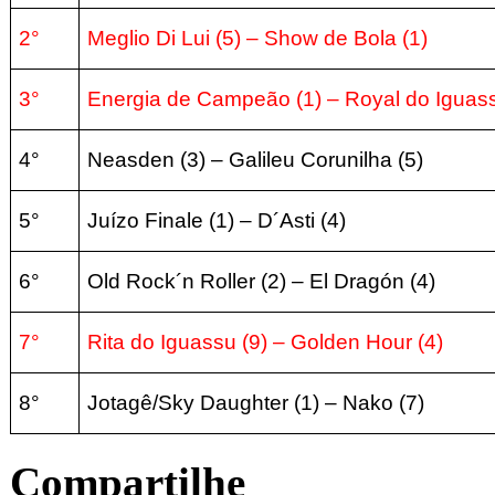
2°
Meglio Di Lui
(5) – Show de Bola (1
)
3°
Energia de Campeão
(1) – Royal do Iguas
4°
Neasden
(3) – Galileu Corunilha (5
)
5°
Juízo Finale (1
) – D´Asti (4
)
6°
Old Rock´n Roller
(2) – El Dragón (4
)
7°
Rita do Iguassu
(9) – Golden Hour (4
)
8°
Jotagê/Sky Daughter
(1) – Nako (7
)
Compartilhe