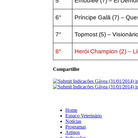
5°
Emoufee (7) – El Demoli
6°
Príncipe Galã (7) – Ques
7°
Topmost (5) – Visionário
8°
Herói Champion (2) – Li
Compartilhe
Home
Espaço Veterinário
Notícias
Programas
Artigos
Indicações