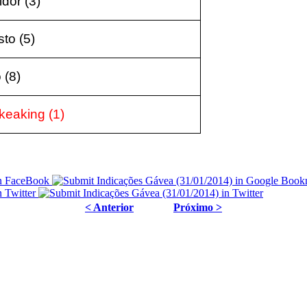
dor (3)
to (5)
 (8)
keaking (1)
< Anterior
Próximo >