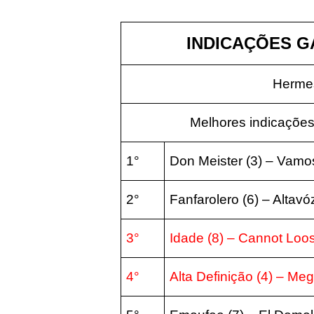
INDICAÇÕES GÁ
Hermes
Melhores indicações
1°
Don Meister (3) – Vamo
2°
Fanfarolero (6) – Altavó
3°
Idade (8) – Cannot Loos
4°
Alta Definição (4) – Me