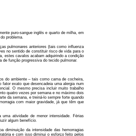
mente puro-sangue inglês e quarto de milha, em
 do problema.
as pulmonares anteriores (tais como influenza
s no sentido de constituir risco de vida para o
a, estes cavalos acabam adquirindo a condição
 de função progressiva do tecido pulmonar.
enos do ambiente – tais como cama de cocheira,
 o fator exato que desencadeia uma alergia num
cial. O mesmo precisa incluir muito trabalho
ento quatro vezes por semana e no máximo dois
arte da semana, e treiná-lo sempre forte quando
morragia com maior gravidade, já que têm que
 uma atividade de menor intensidade. Férias
uzir algum benefício.
a diminuição da intensidade das hemorragias
tória e com isso diminui o esforço feito pelos