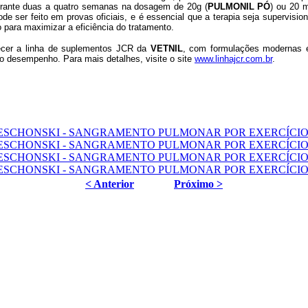
durante duas a quatro semanas na dosagem de 20g (
PULMONIL PÓ
) ou 20 m
pode ser feito em provas oficiais, e é essencial que a terapia seja supervis
 para maximizar a eficiência do tratamento.
hecer a linha de suplementos JCR da
VETNIL
, com formulações modernas e
to desempenho. Para mais detalhes, visite o site
www.linhajcr.com.br
.
< Anterior
Próximo >