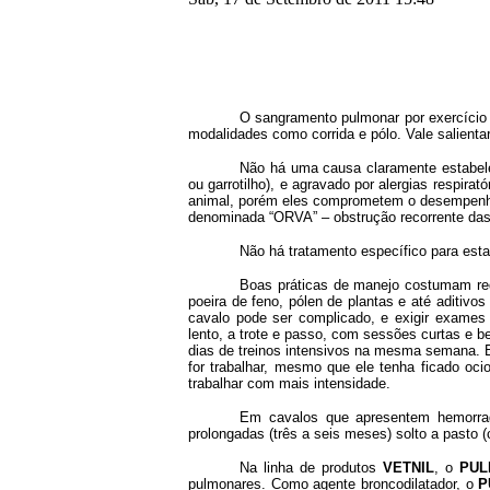
O sangramento pulmonar por exercício 
modalidades como corrida e pólo. Vale salienta
Não há uma causa claramente estabele
ou garrotilho), e agravado por alergias respir
animal, porém eles comprometem o desempenho 
denominada “ORVA” – obstrução recorrente das 
Não há tratamento específico para esta c
Boas práticas de manejo costumam redu
poeira de feno, pólen de plantas e até aditiv
cavalo pode ser complicado, e exigir exames
lento, a trote e passo, com sessões curtas e
dias de treinos intensivos na mesma semana. Em
for trabalhar, mesmo que ele tenha ficado o
trabalhar com mais intensidade.
Em cavalos que apresentem hemorragi
prolongadas (três a seis meses) solto a pasto
Na linha de produtos
VETNIL
, o
PUL
pulmonares. Como agente broncodilatador, o
P