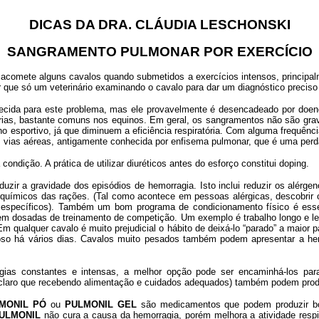
DICAS DA DRA. CLÁUDIA LESCHONSKI
SANGRAMENTO PULMONAR POR EXERCÍCIO
acomete alguns cavalos quando submetidos a exercícios intensos, principal
r que só um veterinário examinando o cavalo para dar um diagnóstico preciso
cida para este problema, mas ele provavelmente é desencadeado por doenç
atórias, bastante comuns nos equinos. Em geral, os sangramentos não são grave
esportivo, já que diminuem a eficiência respiratória. Com alguma frequênci
vias aéreas, antigamente conhecida por enfisema pulmonar, que é uma perda
ondição. A prática de utilizar diuréticos antes do esforço constitui doping.
zir a gravidade dos episódios de hemorragia. Isto inclui reduzir os alérg
os químicos das rações. (Tal como acontece em pessoas alérgicas, descobrir
 específicos). Também um bom programa de condicionamento físico é essen
 bem dosadas de treinamento de competição. Um exemplo é trabalho longo e l
 qualquer cavalo é muito prejudicial o hábito de deixá-lo “parado” a maior p
cioso há vários dias. Cavalos muito pesados também podem apresentar a he
as constantes e intensas, a melhor opção pode ser encaminhá-los para
 (claro que recebendo alimentação e cuidados adequados) também podem prod
MONIL PÓ
ou
PULMONIL GEL
são medicamentos que podem produzir bo
ULMONIL
não cura a causa da hemorragia, porém melhora a atividade respira