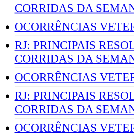
CORRIDAS DA SEMA
OCORRÊNCIAS VETERI
RJ: PRINCIPAIS RES
CORRIDAS DA SEMA
OCORRÊNCIAS VETERI
RJ: PRINCIPAIS RES
CORRIDAS DA SEMA
OCORRÊNCIAS VETERI