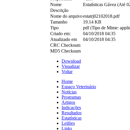
Nome
Estatísticas Gávea (Até 0
Descrição
Nome do arquivo
estatrj02102018.pdf
Tamanho
19.14 KB
Tipo
pdf (Tipo de Mime: applic
Criado em:
04/10/2018 04:35
Atualizado em
04/10/2018 04:35
CRC Checksum
MD5 Checksum
Download
Visualizar
Voltar
Home
Espaço Veterinário
Notícias
Programas
Artigos
Indicações
Resultados
Estatísticas
Leilões
Links